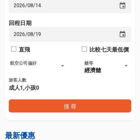
event
回程日期
event
直飛
比較七天最低價
航空公司偏好
艙等
arrow_drop_down
arrow_drop_down
經濟艙
旅客人數
成人1,小孩0
搜 尋
最新優惠